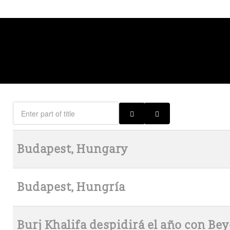
Budapest, Hungary
Budapest, Hungría
Burj Khalifa despidirá el año con B