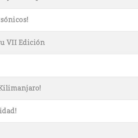
rsónicos!
u VII Edición
Kilimanjaro!
idad!