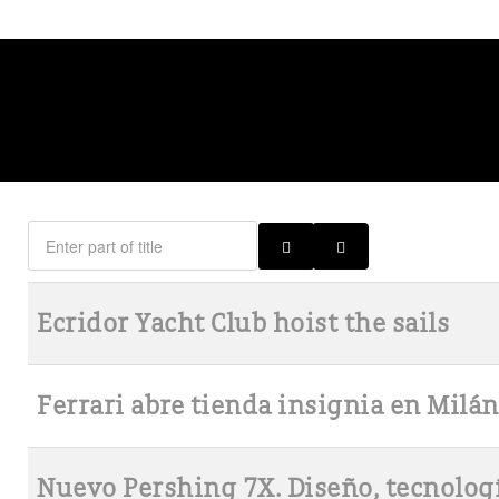
Ecridor Yacht Club hoist the sails
Ferrari abre tienda insignia en Milán
Nuevo Pershing 7X. Diseño, tecnologí