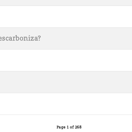
descarboniza?
Page 1 of 268